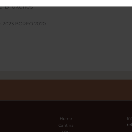
 Bruxelles
to 2023 BOREO 2020
In
Home
ti
Cantina