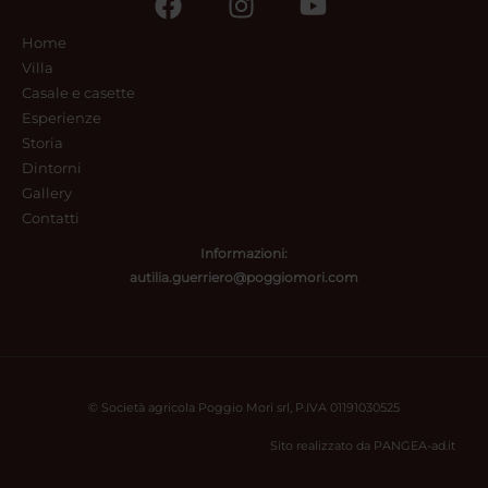
Home
Villa
Casale e casette
Esperienze
Storia
Dintorni
Gallery
Contatti
Informazioni:
autilia.guerriero@poggiomori.
com
© Società agricola Poggio Mori srl, P.IVA 01191030525
Sito realizzato da
PANGEA-ad.it