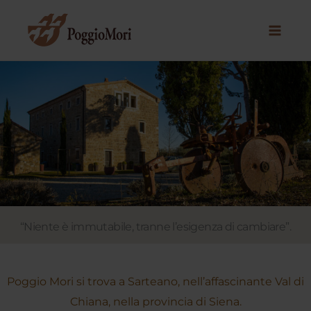
Vai
al
contenuto
“Niente è immutabile, tranne l’esigenza di cambiare”.
Poggio Mori si trova a Sarteano, nell’affascinante Val di
Chiana, nella provincia di Siena.