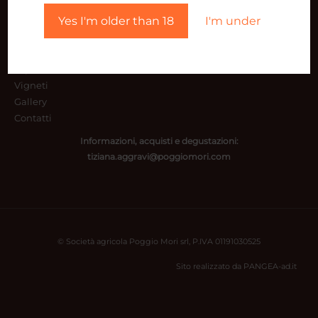
Yes I'm older than 18
I'm under
Home
Cantina
Vini
Esperienze
Vigneti
Gallery
Contatti
Informazioni, acquisti e degustazioni:
tiziana.aggravi@poggiomori.com
© Società agricola Poggio Mori srl, P.IVA 01191030525
Sito realizzato da
PANGEA-ad.it