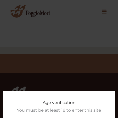
Vai
al
contenuto
Age verification
You must be at least 18 to enter this site